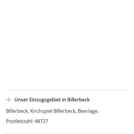
Billerbeck
Billerbeck
Billerbeck
Billerbeck
Billerbeck
Billerbeck
Billerbeck
Billerbeck
Billerbeck
Billerbeck
Billerbeck
Unser Einzugsgebiet in
Billerbeck
Billerbeck, Kirchspiel Billerbeck, Beerlage.
Postleitzahl: 48727