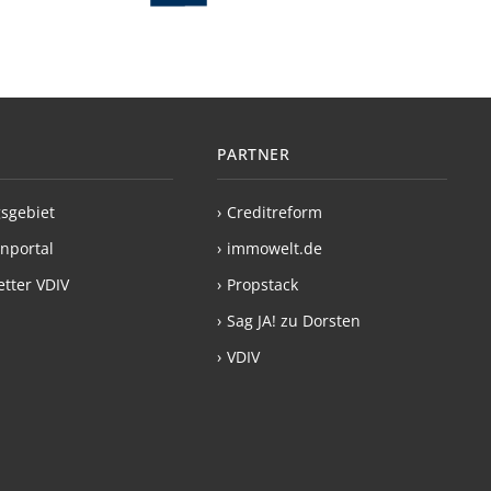
PARTNER
sgebiet
›
Creditreform
nportal
›
immowelt.de
tter VDIV
›
Propstack
›
Sag JA! zu Dorsten
›
VDIV