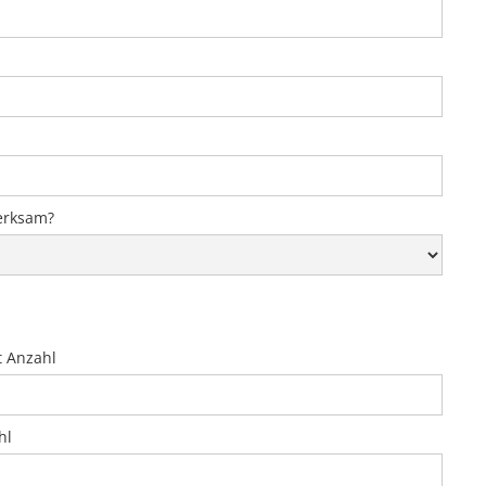
erksam?
 Anzahl
hl