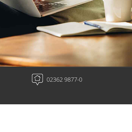
Immobilienmakler
02362 9877-77
Hausverwaltung
02362 9877-0